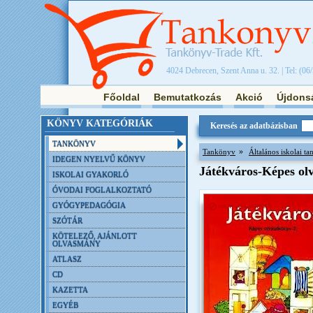
4024 Debrecen, Szent Anna u. 32. | Tel: (06
Főoldal
Bemutatkozás
Akció
Újdons
KÖNYV KATEGÓRIÁK
Keresés az adatbázisban
TANKÖNYV
»
Tankönyv
Általános iskolai t
IDEGEN NYELVŰ KÖNYV
Játékváros-Képes ol
ISKOLAI GYAKORLÓ
ÓVODAI FOGLALKOZTATÓ
GYÓGYPEDAGÓGIA
SZÓTÁR
KÖTELEZŐ, AJÁNLOTT
OLVASMÁNY
ATLASZ
CD
KAZETTA
EGYÉB