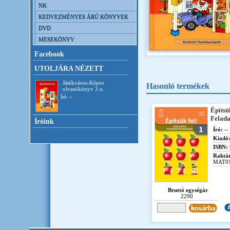
NK
KEDVEZMÉNYES ÁRÚ KÖNYVEK
DVD
MESEKÖNYV
Facebook
UTOLJÁRA NÉZETT
Játékváros-Képes
Hasonló termékek
olvasókönyv 3.o.
Író: --
Építsü
Felada
Íróink
Író:
--
Kiadó
ISBN:
Raktár
MAT0
Bruttó egységár
2290