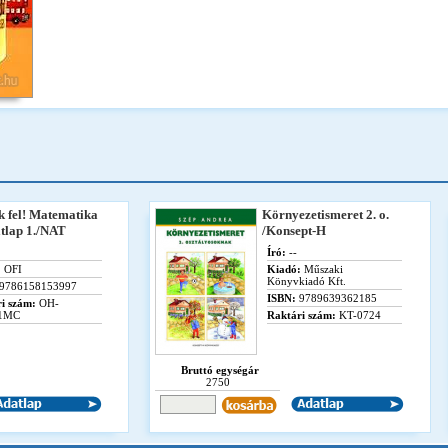
k fel! Matematika
Környezetismeret 2. o.
tlap 1./NAT
/Konsept-H
Író:
--
:
OFI
Kiadó:
Műszaki
Könyvkiadó Kft.
9786158153997
ISBN:
9789639362185
i szám:
OH-
1MC
Raktári szám:
KT-0724
Bruttó egységár
2750