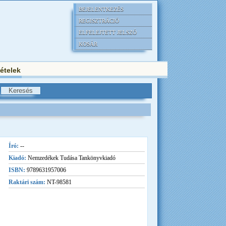
BEJELENTKEZÉS
REGISZTRÁCIÓ
ELFELEJTETT JELSZÓ
KOSÁR
tételek
Író:
--
Kiadó:
Nemzedékek Tudása Tankönyvkiadó
ISBN:
9789631957006
Raktári szám:
NT-98581