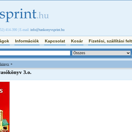
/52) 414-390 | E-mail:
info@tankonyvsprint.hu
ágok
Információk
Kapcsolat
Kosár
Fizetési, szállítási fel
»
ankönyv
vasókönyv 3.o.