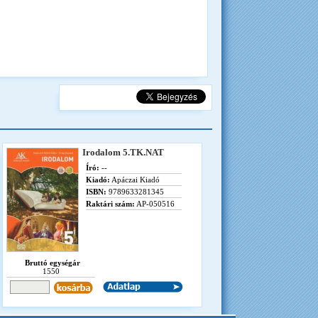
Irodalom 5.TK.NAT
Író:
--
Kiadó:
Apáczai Kiadó
ISBN:
9789633281345
Raktári szám:
AP-050516
Bruttó egységár
1550