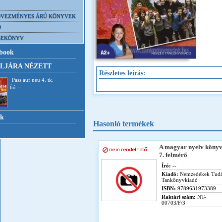
VEZMÉNYES ÁRÚ KÖNYVEK
D
SEKÖNYV
book
LJÁRA NÉZETT
Részletes leírás:
Pass auf neu 4. tk.
Író: --
nk
Hasonló termékek
A magyar nyelv köny
7. felmérő
Író:
--
Kiadó:
Nemzedékek Tudá
Tankönyvkiadó
ISBN:
9789631973389
Raktári szám:
NT-
00703/F/3