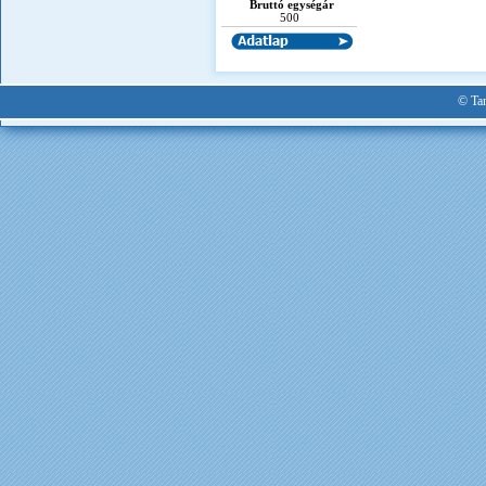
Bruttó egységár
500
© Tan